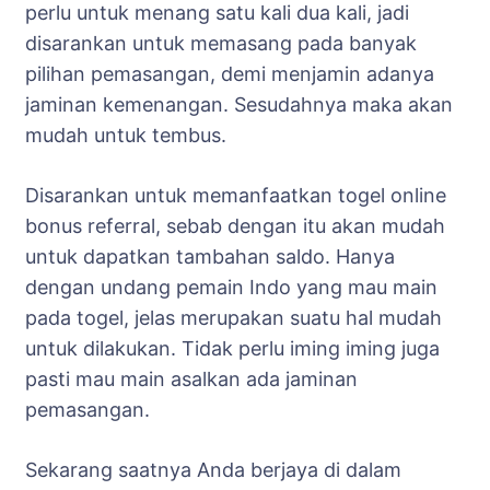
perlu untuk menang satu kali dua kali, jadi
disarankan untuk memasang pada banyak
pilihan pemasangan, demi menjamin adanya
jaminan kemenangan. Sesudahnya maka akan
mudah untuk tembus.
Disarankan untuk memanfaatkan togel online
bonus referral, sebab dengan itu akan mudah
untuk dapatkan tambahan saldo. Hanya
dengan undang pemain Indo yang mau main
pada togel, jelas merupakan suatu hal mudah
untuk dilakukan. Tidak perlu iming iming juga
pasti mau main asalkan ada jaminan
pemasangan.
Sekarang saatnya Anda berjaya di dalam