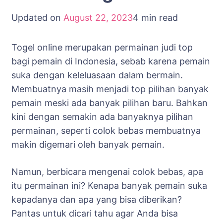
Updated on
August 22, 2023
4 min read
Togel online merupakan permainan judi top
bagi pemain di Indonesia, sebab karena pemain
suka dengan keleluasaan dalam bermain.
Membuatnya masih menjadi top pilihan banyak
pemain meski ada banyak pilihan baru. Bahkan
kini dengan semakin ada banyaknya pilihan
permainan, seperti colok bebas membuatnya
makin digemari oleh banyak pemain.
Namun, berbicara mengenai colok bebas, apa
itu permainan ini? Kenapa banyak pemain suka
kepadanya dan apa yang bisa diberikan?
Pantas untuk dicari tahu agar Anda bisa