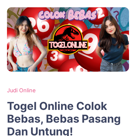
Judi Online
Togel Online Colok
Bebas, Bebas Pasang
Dan Untung!