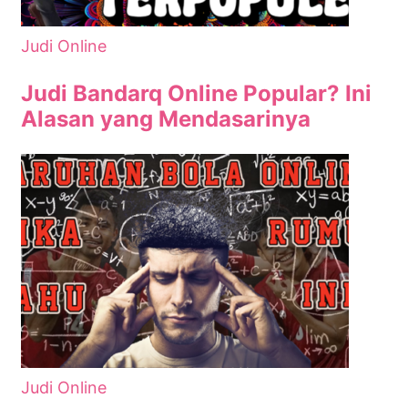
Judi Online
Judi Bandarq Online Popular? Ini
Alasan yang Mendasarinya
Judi Online