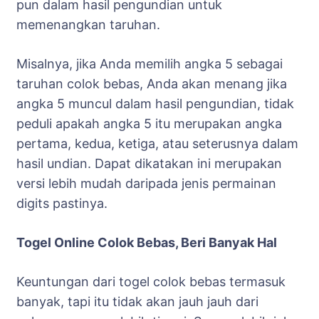
pun dalam hasil pengundian untuk
memenangkan taruhan.
Misalnya, jika Anda memilih angka 5 sebagai
taruhan colok bebas, Anda akan menang jika
angka 5 muncul dalam hasil pengundian, tidak
peduli apakah angka 5 itu merupakan angka
pertama, kedua, ketiga, atau seterusnya dalam
hasil undian. Dapat dikatakan ini merupakan
versi lebih mudah daripada jenis permainan
digits pastinya.
Togel Online
Colok Bebas, Beri Banyak Hal
Keuntungan dari togel colok bebas termasuk
banyak, tapi itu tidak akan jauh jauh dari