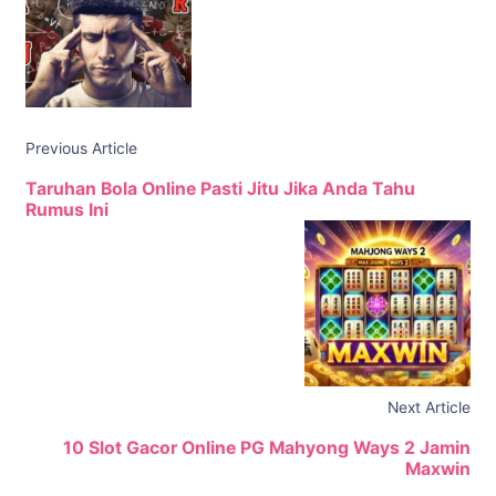
Previous Article
Taruhan Bola Online Pasti Jitu Jika Anda Tahu
Rumus Ini
Next Article
10 Slot Gacor Online PG Mahyong Ways 2 Jamin
Maxwin