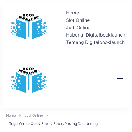
Home
Slot Online
Judi Online
Hubungi Digitalbooklaunch
Tentang Digitalbooklaunch
Home
Judi Online
Togel Online Colok Bebas, Bebas Pasang Dan Untung!