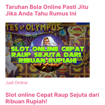
Taruhan Bola Online Pasti Jitu
Jika Anda Tahu Rumus Ini
Judi Online
Slot online Cepat Raup Sejuta dari
Ribuan Rupiah!