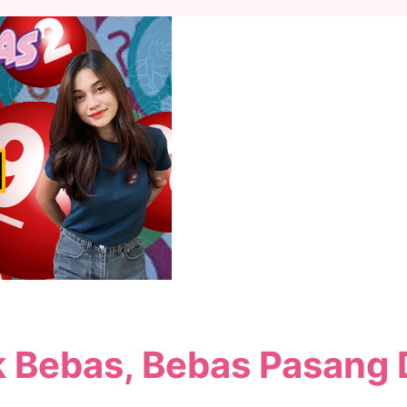
k Bebas, Bebas Pasang