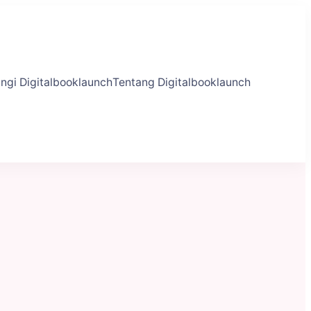
ngi Digitalbooklaunch
Tentang Digitalbooklaunch