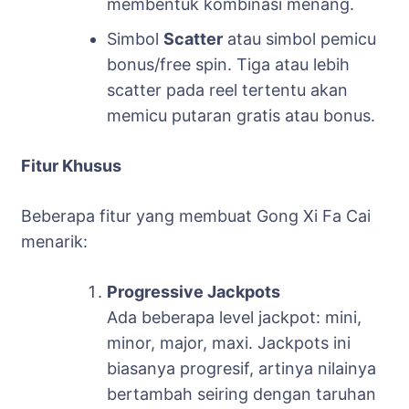
membentuk kombinasi menang.
Simbol
Scatter
atau simbol pemicu
bonus/free spin. Tiga atau lebih
scatter pada reel tertentu akan
memicu putaran gratis atau bonus.
Fitur Khusus
Beberapa fitur yang membuat Gong Xi Fa Cai
menarik:
Progressive Jackpots
Ada beberapa level jackpot: mini,
minor, major, maxi. Jackpots ini
biasanya progresif, artinya nilainya
bertambah seiring dengan taruhan