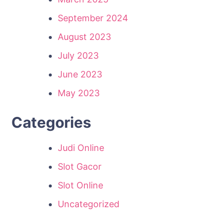
September 2024
August 2023
July 2023
June 2023
May 2023
Categories
Judi Online
Slot Gacor
Slot Online
Uncategorized