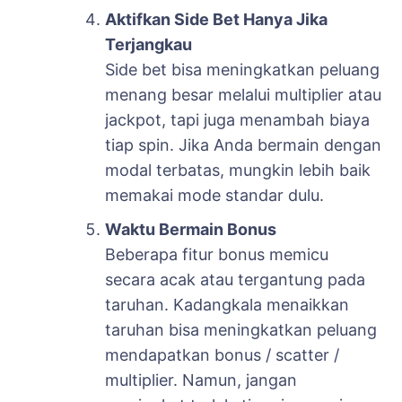
Aktifkan Side Bet Hanya Jika
Terjangkau
Side bet bisa meningkatkan peluang
menang besar melalui multiplier atau
jackpot, tapi juga menambah biaya
tiap spin. Jika Anda bermain dengan
modal terbatas, mungkin lebih baik
memakai mode standar dulu.
Waktu Bermain Bonus
Beberapa fitur bonus memicu
secara acak atau tergantung pada
taruhan. Kadangkala menaikkan
taruhan bisa meningkatkan peluang
mendapatkan bonus / scatter /
multiplier. Namun, jangan