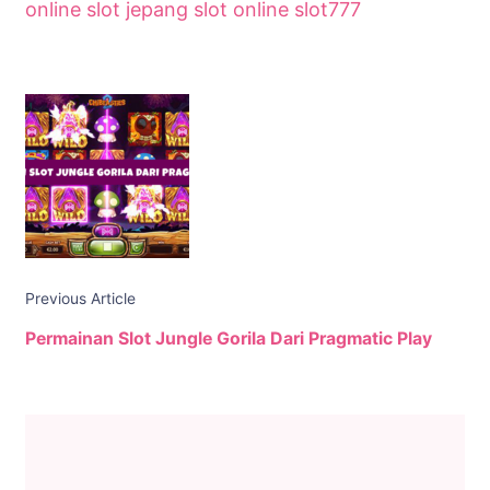
online
slot jepang
slot online
slot777
Post
Navigation
Previous Article
Permainan Slot Jungle Gorila Dari Pragmatic Play