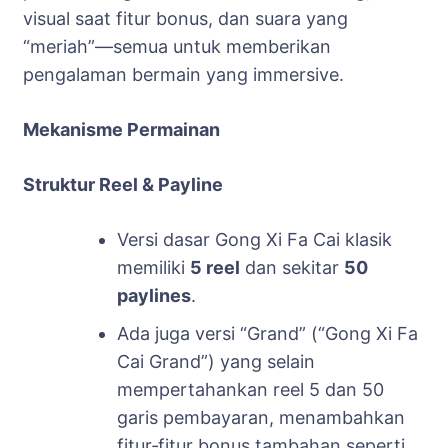
visual saat fitur bonus, dan suara yang
“meriah”—semua untuk memberikan
pengalaman bermain yang immersive.
Mekanisme Permainan
Struktur Reel & Payline
Versi dasar Gong Xi Fa Cai klasik
memiliki
5 reel
dan sekitar
50
paylines
.
Ada juga versi “Grand” (“Gong Xi Fa
Cai Grand”) yang selain
mempertahankan reel 5 dan 50
garis pembayaran, menambahkan
fitur‐fitur bonus tambahan seperti