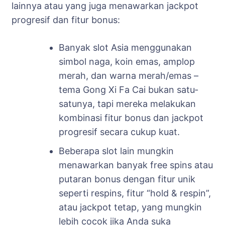
lainnya atau yang juga menawarkan jackpot
progresif dan fitur bonus:
Banyak slot Asia menggunakan
simbol naga, koin emas, amplop
merah, dan warna merah/emas –
tema Gong Xi Fa Cai bukan satu‐
satunya, tapi mereka melakukan
kombinasi fitur bonus dan jackpot
progresif secara cukup kuat.
Beberapa slot lain mungkin
menawarkan banyak free spins atau
putaran bonus dengan fitur unik
seperti respins, fitur “hold & respin”,
atau jackpot tetap, yang mungkin
lebih cocok jika Anda suka