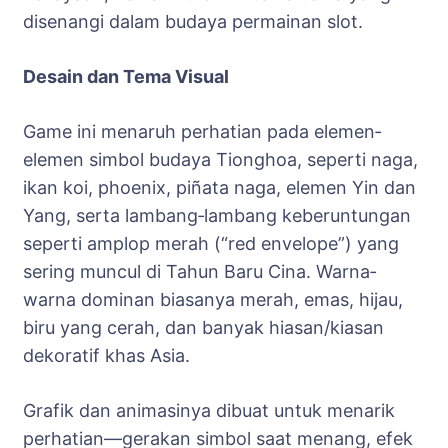
disenangi dalam budaya permainan slot.
Desain dan Tema Visual
Game ini menaruh perhatian pada elemen‐
elemen simbol budaya Tionghoa, seperti naga,
ikan koi, phoenix, piñata naga, elemen Yin dan
Yang, serta lambang‐lambang keberuntungan
seperti amplop merah (“red envelope”) yang
sering muncul di Tahun Baru Cina. Warna‐
warna dominan biasanya merah, emas, hijau,
biru yang cerah, dan banyak hiasan/kiasan
dekoratif khas Asia.
Grafik dan animasinya dibuat untuk menarik
perhatian—gerakan simbol saat menang, efek