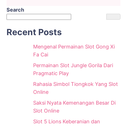
Search
Recent Posts
Mengenal Permainan Slot Gong Xi
Fa Cai
Permainan Slot Jungle Gorila Dari
Pragmatic Play
Rahasia Simbol Tiongkok Yang Slot
Online
Saksi Nyata Kemenangan Besar Di
Slot Online
Slot 5 Lions Keberanian dan