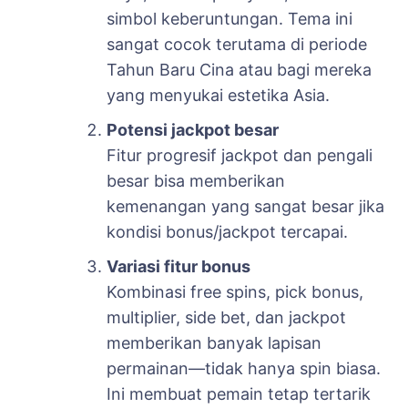
simbol keberuntungan. Tema ini
sangat cocok terutama di periode
Tahun Baru Cina atau bagi mereka
yang menyukai estetika Asia.
Potensi jackpot besar
Fitur progresif jackpot dan pengali
besar bisa memberikan
kemenangan yang sangat besar jika
kondisi bonus/jackpot tercapai.
Variasi fitur bonus
Kombinasi free spins, pick bonus,
multiplier, side bet, dan jackpot
memberikan banyak lapisan
permainan—tidak hanya spin biasa.
Ini membuat pemain tetap tertarik