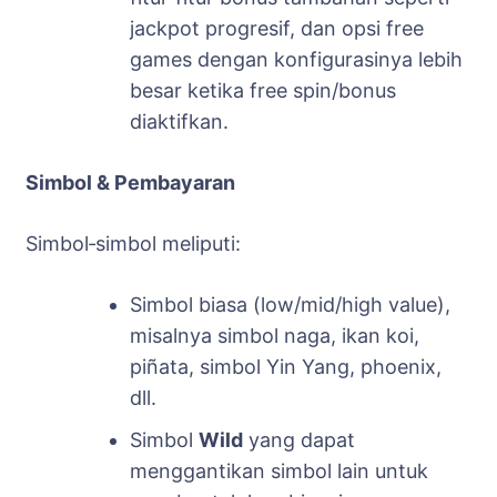
jackpot progresif, dan opsi free
games dengan konfigurasinya lebih
besar ketika free spin/bonus
diaktifkan.
Simbol & Pembayaran
Simbol‐simbol meliputi:
Simbol biasa (low/mid/high value),
misalnya simbol naga, ikan koi,
piñata, simbol Yin Yang, phoenix,
dll.
Simbol
Wild
yang dapat
menggantikan simbol lain untuk