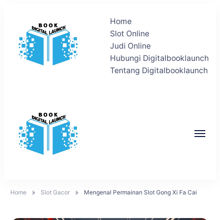
Home
Slot Online
Judi Online
Hubungi Digitalbooklaunch
Tentang Digitalbooklaunch
Home
Slot Gacor
Mengenal Permainan Slot Gong Xi Fa Cai