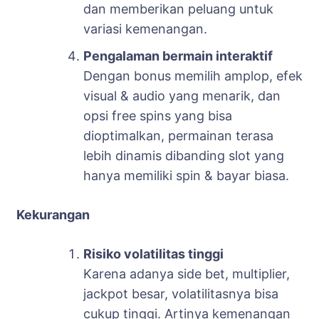
dan memberikan peluang untuk
variasi kemenangan.
Pengalaman bermain interaktif
Dengan bonus memilih amplop, efek
visual & audio yang menarik, dan
opsi free spins yang bisa
dioptimalkan, permainan terasa
lebih dinamis dibanding slot yang
hanya memiliki spin & bayar biasa.
Kekurangan
Risiko volatilitas tinggi
Karena adanya side bet, multiplier,
jackpot besar, volatilitasnya bisa
cukup tinggi. Artinya kemenangan