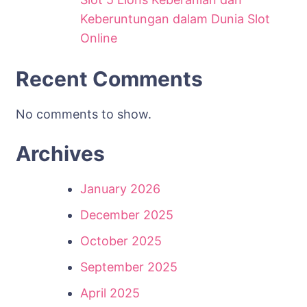
Keberuntungan dalam Dunia Slot
Online
Recent Comments
No comments to show.
Archives
January 2026
December 2025
October 2025
September 2025
April 2025