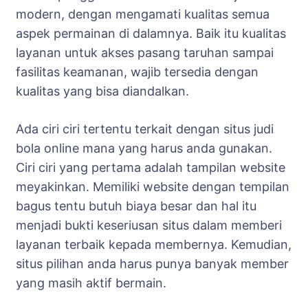
modern, dengan mengamati kualitas semua
aspek permainan di dalamnya. Baik itu kualitas
layanan untuk akses pasang taruhan sampai
fasilitas keamanan, wajib tersedia dengan
kualitas yang bisa diandalkan.
Ada ciri ciri tertentu terkait dengan situs judi
bola online mana yang harus anda gunakan.
Ciri ciri yang pertama adalah tampilan website
meyakinkan. Memiliki website dengan tempilan
bagus tentu butuh biaya besar dan hal itu
menjadi bukti keseriusan situs dalam memberi
layanan terbaik kepada membernya. Kemudian,
situs pilihan anda harus punya banyak member
yang masih aktif bermain.