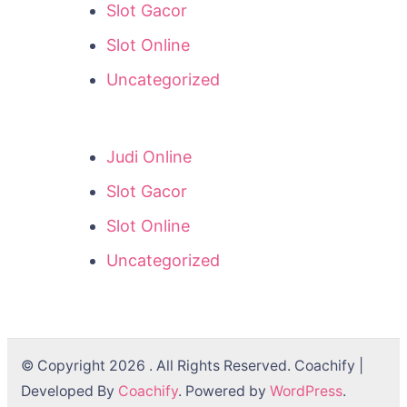
Slot Gacor
Slot Online
Uncategorized
Judi Online
Slot Gacor
Slot Online
Uncategorized
© Copyright 2026
. All Rights Reserved.
Coachify |
Developed By
Coachify
. Powered by
WordPress
.