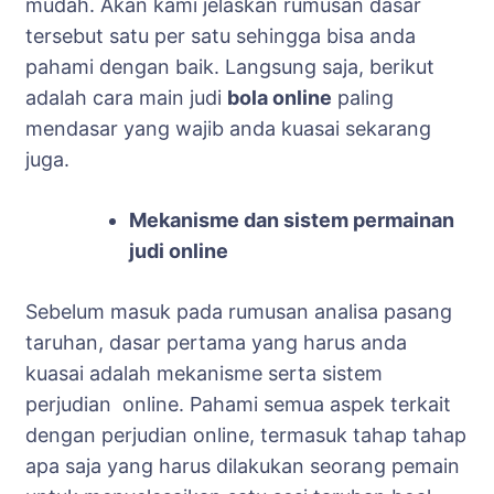
mudah. Akan kami jelaskan rumusan dasar
tersebut satu per satu sehingga bisa anda
pahami dengan baik. Langsung saja, berikut
adalah cara main judi
bola online
paling
mendasar yang wajib anda kuasai sekarang
juga.
Mekanisme dan sistem permainan
judi online
Sebelum masuk pada rumusan analisa pasang
taruhan, dasar pertama yang harus anda
kuasai adalah mekanisme serta sistem
perjudian online. Pahami semua aspek terkait
dengan perjudian online, termasuk tahap tahap
apa saja yang harus dilakukan seorang pemain