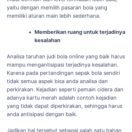
yaitu dengan memilih pasaran bola yang
memiliki aturan main lebih sederhana.
Memberikan ruang untuk terjadinya
kesalahan
Analisa taruhan judi bola online yang baik harus
mampu mengantisipasi terjadinya kesalahan.
Karena pada pertandingan sepak bola sendiri
tidak semua aspek bisa anda analisa dan
perkirakan. Kejadian seperti pemain cidera dan
adanya kartu merah adalah contoh kejadian
yang tidak dapat diperkirakan, sehingga harus
anda antisipasi dengan baik.
Jadikan hal tersebut sebagai salah satu bahan