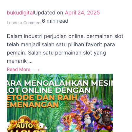
bukudigital
Updated on
April 24, 2025
6 min read
on
Leave a Comment
Slot
Dalam industri perjudian online, permainan slot
5
telah menjadi salah satu pilihan favorit para
Lions
pemain. Salah satu permainan slot yang
Keberanian
menarik …
dan
Read More
Keberuntungan
dalam
Dunia
Slot
Online