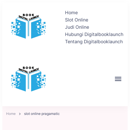
Home
Slot Online
Judi Online
Hubungi Digitalbooklaunch
Tentang Digitalbooklaunch
Home
slot online pragamatic