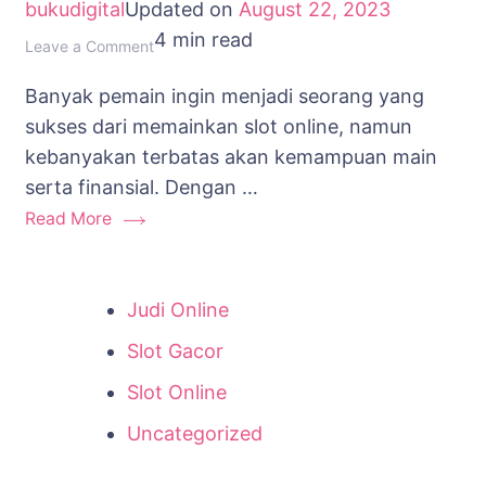
bukudigital
Updated on
August 22, 2023
4 min read
on
Leave a Comment
Slot
Banyak pemain ingin menjadi seorang yang
online
sukses dari memainkan slot online, namun
Cepat
kebanyakan terbatas akan kemampuan main
Raup
serta finansial. Dengan …
Sejuta
Read More
dari
Ribuan
Rupiah!
Judi Online
Slot Gacor
Slot Online
Uncategorized