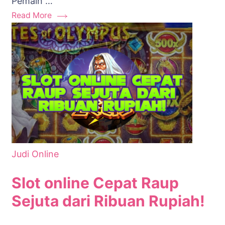
Pemain …
ONLINE
Read More
DENGAN
METODE
DAN
RAIH
KEMENANGAN
Judi Online
Slot online Cepat Raup
Sejuta dari Ribuan Rupiah!