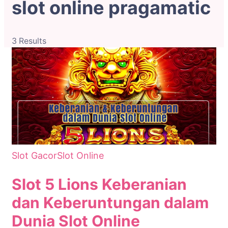
slot online pragamatic
3 Results
Slot Gacor
Slot Online
Slot 5 Lions Keberanian
dan Keberuntungan dalam
Dunia Slot Online