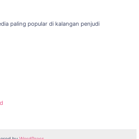
dia paling popular di kalangan penjudi
ed
wered by
WordPress
.