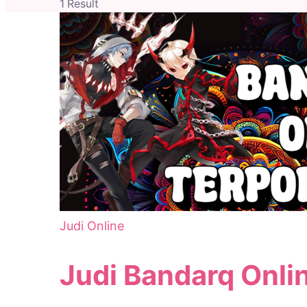
1 Result
Judi Online
Judi Bandarq Onli