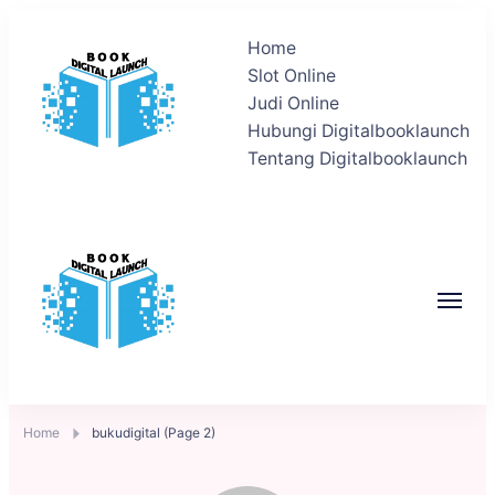
Home
Slot Online
Judi Online
Hubungi Digitalbooklaunch
Tentang Digitalbooklaunch
Home
bukudigital
(Page 2)